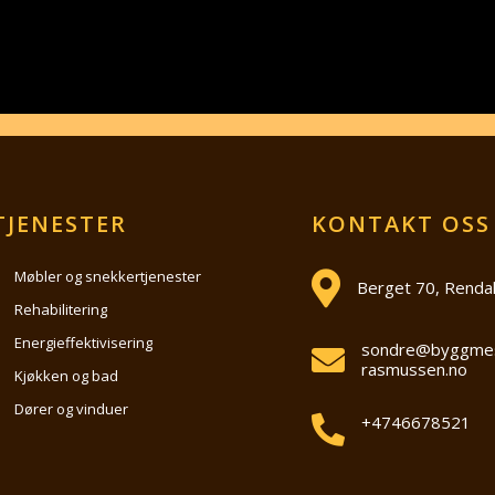
TJENESTER
KONTAKT OSS
Møbler og snekkertjenester
Berget 70, Renda
Rehabilitering
Energieffektivisering
sondre@byggmes
rasmussen.no
Kjøkken og bad
Dører og vinduer
+4746678521