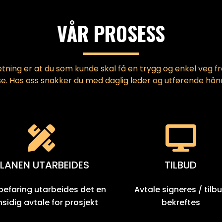
VÅR PROSESS
tning er at du som kunde skal få en trygg og enkel veg fra
se. Hos oss snakker du med daglig leder og utførende hå
LANEN UTARBEIDES
TILBUD
 befaring utarbeides det en
Avtale signeres / tilb
nsidig avtale for prosjekt
bekreftes