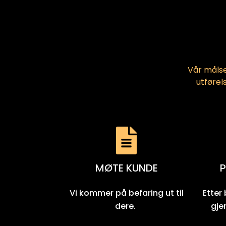
Vår målse
utførel
MØTE KUNDE
P
Vi kommer på befaring ut til
Etter
dere.
gje