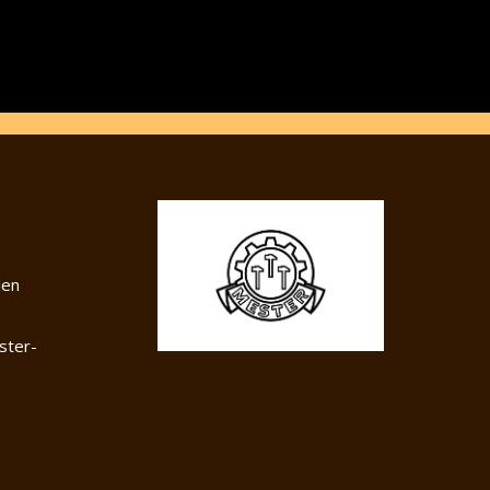
len
ter-